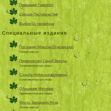
Прощание Горелого
Сердце Пестролистой
Выбор Острозвёзда
Специальные издания
Послание (Миссия Огнезвезда)
Полная версия
Пророчество Синей Звезды
Ознакомительные главы
Судьба Небесного племени
Ознакомительные главы
Обещание Метеора
Ознакомительные главы
Месть Звездного Луча
Полная версия