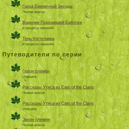
Гроза Ежевичной Звезды
Полная версия
Видение Порхающей Бабочки
В процессе перевода
Тень Когтегрива
В процессе перевода
Путеводители по серии
Герои племён
Отрывок
Рассказы Утеса из Cats of the Clans
Полная версия
Рассказы Утеса из Cats of the Clans
Отрывок
Закон племен
Полная версия