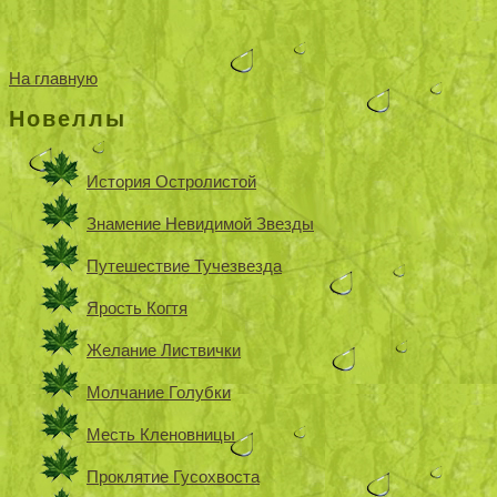
На главную
Новеллы
История Остролистой
Знамение Невидимой Звезды
Путешествие Тучезвезда
Ярость Когтя
Желание Листвички
Молчание Голубки
Месть Кленовницы
Проклятие Гусохвоста