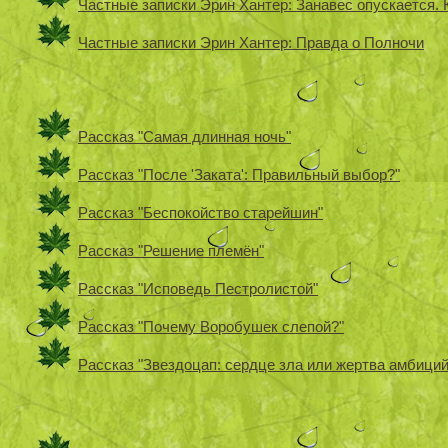
Частные записки Эрин Хантер: Занавес опускается. 
Частные записки Эрин Хантер: Правда о Полночи
Рассказ "Самая длинная ночь"
Рассказ "После 'Заката': Правильный выбор?"
Рассказ "Беспокойство старейшин"
Рассказ "Решение племён"
Рассказ "Исповедь Пестролистой"
Рассказ "Почему Воробушек слепой?"
Рассказ "Звездоцап: сердце зла или жертва амбиций