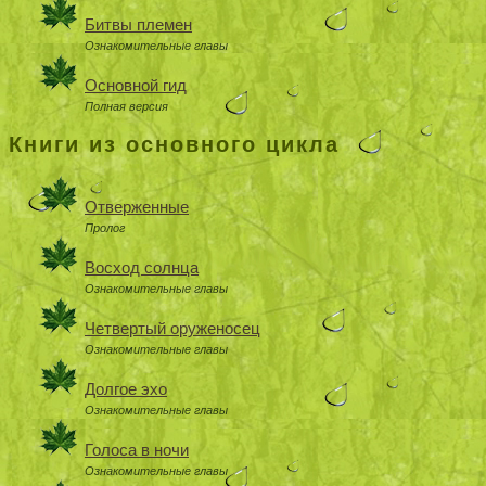
Битвы племен
Ознакомительные главы
Основной гид
Полная версия
Книги из основного цикла
Отверженные
Пролог
Восход солнца
Ознакомительные главы
Четвертый оруженосец
Ознакомительные главы
Долгое эхо
Ознакомительные главы
Голоса в ночи
Ознакомительные главы