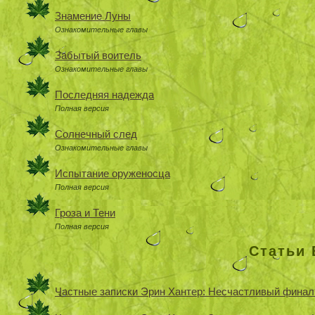
Знамение Луны
Ознакомительные главы
Забытый воитель
Ознакомительные главы
Последняя надежда
Полная версия
Солнечный след
Ознакомительные главы
Испытание оруженосца
Полная версия
Гроза и Тени
Полная версия
Статьи 
Частные записки Эрин Хантер: Несчастливый финал