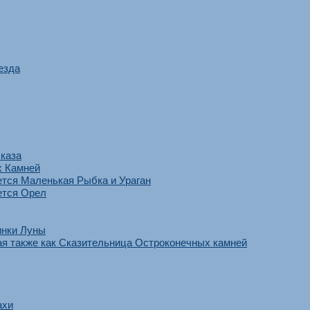
езда
сказа
х Камней
тся Маленькая Рыбка и Ураган
ется Орел
инки Луны
ая также как Сказительница Остроконечных камней
ахи