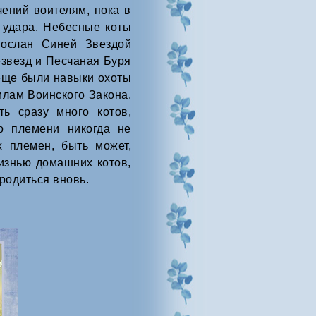
ений воителям, пока в
 удара. Небесные коты
послан Синей Звездой
езвезд и Песчаная Буря
 еще были навыки охоты
илам Воинского Закона.
ь сразу много котов,
о племени никогда не
х племен, быть может,
изнью домашних котов,
родиться вновь.