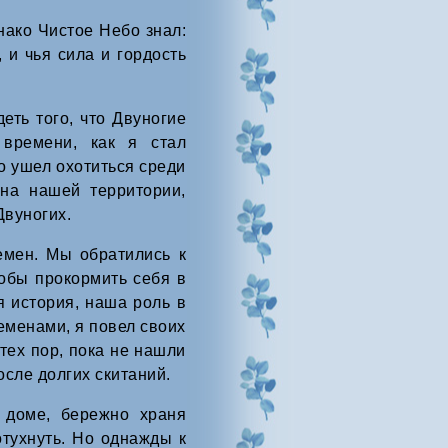
нако Чистое Небо знал:
 и чья сила и гордость
еть того, что Двуногие
 времени, как я стал
о ушел охотиться среди
 на нашей территории,
Двуногих.
мен. Мы обратились к
обы прокормить себя в
я история, наша роль в
еменами, я повел своих
тех пор, пока не нашли
осле долгих скитаний.
 доме, бережно храня
отухнуть. Но однажды к