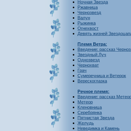
Ночная Звезда
Ржавница
Чернозвезд
Валун
Рыжинка
Огнехвост
Девять жизней Звездоцап
Племя Ветра:
Введение: рассказ Черно
Звездный Луч
Однозвезд
Чернохват
Грач
Сумеречница и Ветерок
Верескоглазка
Речное племя:
Введение: рассказ Метео
Метеор
Кленовница
Серебрянка
Пятнистая Звезда
Желудь
Неведимка и Камень