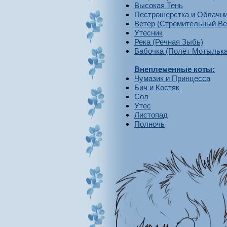
Высокая Тень
Пестрошерстка и Облачн
Ветер (Стремительный Ве
Утесник
Река (Речная Зыбь)
Бабочка (Полёт Мотылька
Внеплеменные коты:
Чумазик и Принцесса
Бич и Костяк
Сол
Утес
Листопад
Полночь