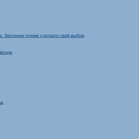
а: Звездное племя сделало свой выбор
звезда
ра