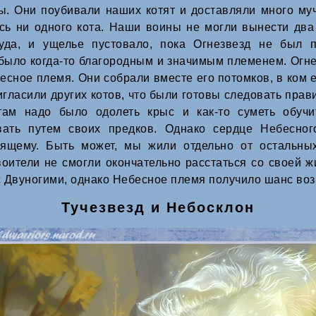
. Они поубивали наших котят и доставляли много муч
сь ни одного кота. Наши воины не могли вынести два
куда, и ущелье пустовало, пока Огнезвезд не был 
о было когда-то благородным и значимым племенем. Огн
есное племя. Они собрали вместе его потомков, в ком
игласили других котов, что были готовы следовать прав
ам надо было одолеть крыс и как-то суметь обучит
ать путем своих предков. Однако сердце Небесног
оящему. Быть может, мы жили отдельно от остальны
оители не смогли окончательно расстаться со своей ж
 Двуногими, однако Небесное племя получило шанс воз
Тучезвезд и Небосклон