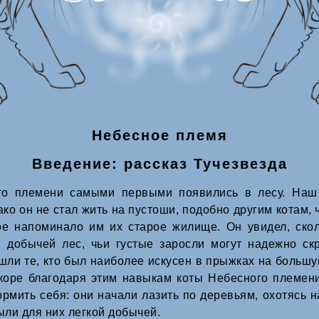
Небесное племя
Введение: рассказ Тучезвезда
го племени самыми первыми появились в лесу. Наш 
ако он не стал жить на пустоши, подобно другим котам,
ое напоминало им их старое жилище. Он увидел, скол
 добычей лес, чьи густые заросли могут надежно скр
ли те, кто был наиболее искусен в прыжках на большу
скоре благодаря этим навыкам коты Небесного племен
рмить себя: они начали лазить по деревьям, охотясь н
ыли для них легкой добычей.