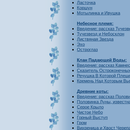
Ласточка
Коршун
Мотылинка и Ивушка
Небесное племя:
Введение: рассказ Тучезв
Тучезвезд и Небосклон
Листвяная Звезда
Эхо
Остроглаз
Клан Падающей Воды:
Введение: рассказ Камне
Сказитель Остроконечны
Речушка В Которой Плеще
Кремень Над Которым Вь
Древние коты:
Введение: рассказ Полов
Половинка Луны, известн
Серое Крыло
Чистое Небо
Горный Выступ
Гром
Вихреница и Хвост Череп