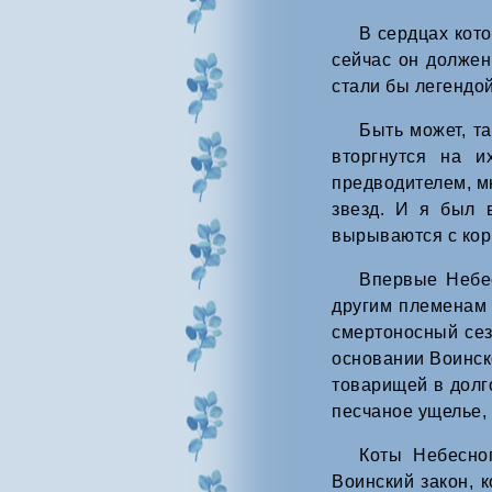
В сердцах кото
сейчас он должен
стали бы легендой
Быть может, т
вторгнутся на и
предводителем, мн
звезд. И я был 
вырываются с корн
Впервые Небе
другим племенам 
смертоносный сез
основании Воинск
товарищей в долг
песчаное ущелье, 
Коты Небесно
Воинский закон, к