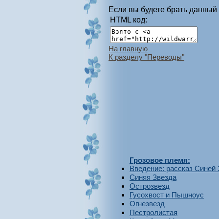
Если вы будете брать данный 
HTML код:
На главную
К разделу "Переводы"
Грозовое племя:
Введение: рассказ Синей
Синяя Звезда
Острозвезд
Гусохвост и Пышноус
Огнезвезд
Пестролистая