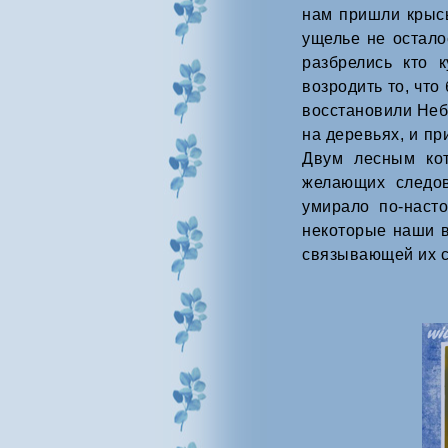
нам пришли крысы
ущелье не остало
разбрелись кто 
возродить то, чт
восстановили Неб
на деревьях, и пр
Двум лесным кот
желающих следов
умирало по-наст
некоторые наши в
связывающей их с