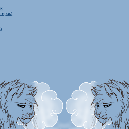
ик
терок)
)