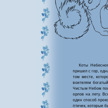
Коты Небесно
пришел с гор, одн
том месте, котор
воителям богатый
Чистым Небом пош
орлов на лету. В
один способ проко
птичек, которые б