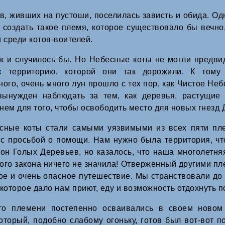
в, живших на пустоши, поселилась зависть и обида. Од
 создать такое племя, которое существовало бы вечно,
 среди котов-воителей.
ак и случилось бы. Но Небесные коты не могли предвид
х территорию, которой они так дорожили. К тому
ого, очень много лун прошло с тех пор, как Чистое Неб
вынужден наблюдать за тем, как деревья, растущие
ем для того, чтобы освободить место для новых гнезд 
сные коты стали самыми уязвимыми из всех пяти пле
с просьбой о помощи. Нам нужно была территория, чт
он Голых Деревьев, но казалось, что наша многолетня
ого закона ничего не значила! Отверженный другими пл
ое и очень опасное путешествие. Мы странствовали до 
которое дало нам приют, еду и возможность отдохнуть п
го племени постепенно осваивались в своем новом
оторый, подобно слабому огоньку, готов был вот-вот п