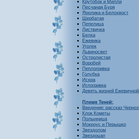
Крутобок и Милли
Песчаная Буря
Яролика и Белохвост
Щербатая
Пепелица
Листвичка
Белка
Ежевика
Уголек
Львиносвет
Остролистая
Воробей
Пеплогривка
Голубка
Искра
Иглогривка
Девять жизней Ежевичной
Племя Теней:
Введение: рассказ Черно
Клок Кометы
Полынница
Мокроус и Перышко
Звездолом
Звездоцап