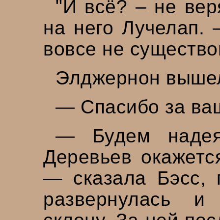
"И всё? – не ве
на него Лучелап. 
вовсе не существо
Элджернон вышел
— Спасибо за ва
— Будем надея
Деревьев окажетс
— сказала Бэсс, 
развернулась и