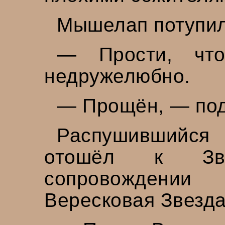
Мышелап потупил
— Прости, что
недружелюбно.
— Прощён, — под
Распушившийся
отошёл к Зве
сопровождении 
Вересковая Звезда