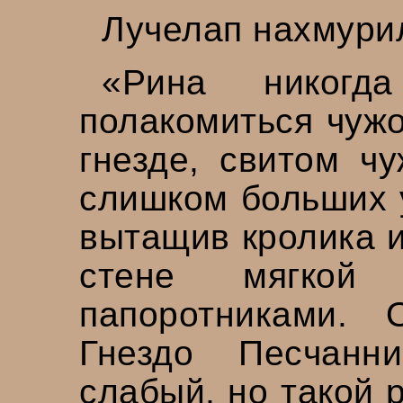
Лучелап нахмури
«Рина никогд
полакомиться чужо
гнезде, свитом ч
слишком больших 
вытащив кролика и
стене мягкой
папоротниками.
Гнездо Песчанн
слабый, но такой 