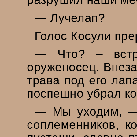
— Лучелап?
Голос Косули пре
— Что? – встря
оруженосец. Внеза
трава под его лап
поспешно убрал ко
— Мы уходим, — 
соплеменников, к