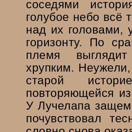
соседями истор
голубое небо всё 
над их головами, 
горизонту. По ср
племя выгляди
хрупким. Неужели,
старой истори
повторяющейся из
У Лучелапа защеми
почувствовал тес
словно снова оказ