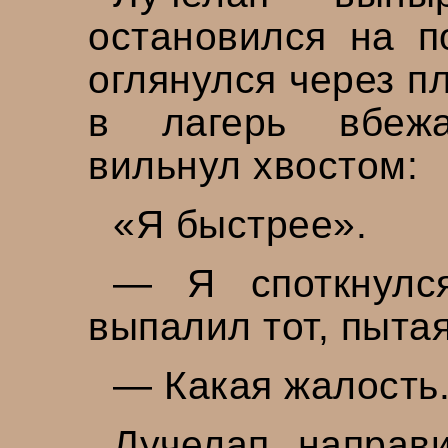
остановился на п
оглянулся через п
в лагерь вбеж
вильнул хвостом:
«Я быстрее».
— Я споткнулс
выпалил тот, пыта
— Какая жалость
Лучелап направ