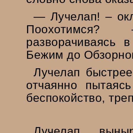
— Лучелап! – ок
Поохотимся?
разворачиваясь в
Бежим до Обзорног
Лучелап быстрее
отчаянно пытаясь
беспокойство, тре
Лучелап вын