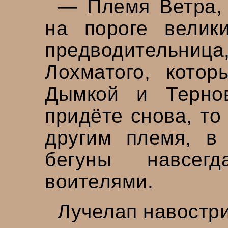
— Племя Ветра, 
на пороге велик
предводительница,
Лохматого, кото
Дымкой и Терно
придёте снова, то
другим племя, в
бегуны навсегд
воителями.
Лучелап навостр