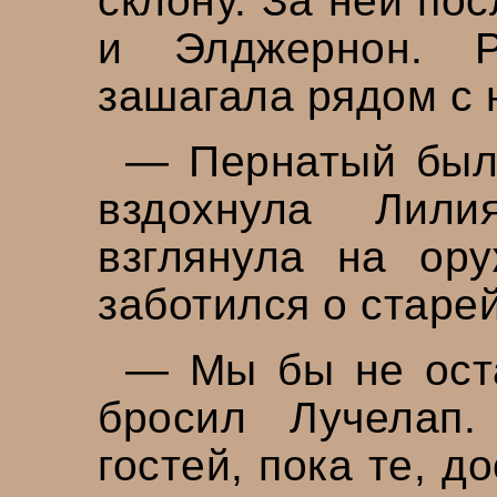
склону. За ней по
и Элджернон. 
зашагала рядом с 
— Пернатый был
вздохнула Лили
взглянула на ор
заботился о старе
— Мы бы не ост
бросил Лучелап
гостей, пока те, 