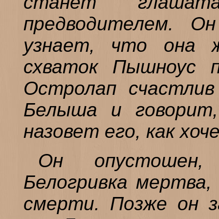
станет глаша
предводителем. Он
узнает, что она 
схваток Пышноус п
Остролап счастлив
Белыша и говорит,
назовет его, как хоч
Он опустошен,
Белогривка мертва, 
смерти. Позже он 