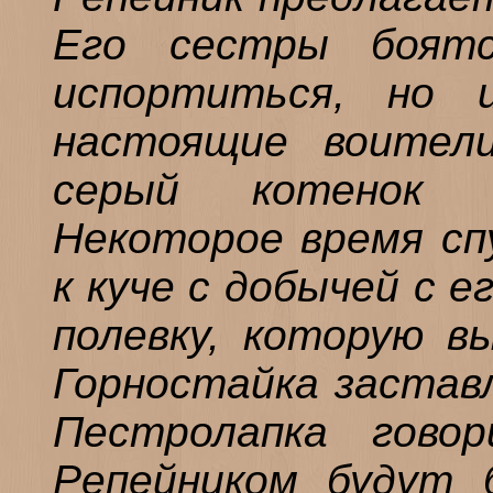
Его сестры боят
испортиться, но 
настоящие воител
серый котенок 
Некоторое время сп
к куче с добычей с 
полевку, которую в
Горностайка застав
Пестролапка гово
Репейником будут 