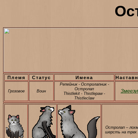
Ос
Племя
Статус
Имена
Настав
Репейник - Остролапник -
Остролап
Змеезу
Грозовое
Воин
Thistlekit - Thistlepaw -
Thistleclaw
Остролап – лох
шерсть на трех 