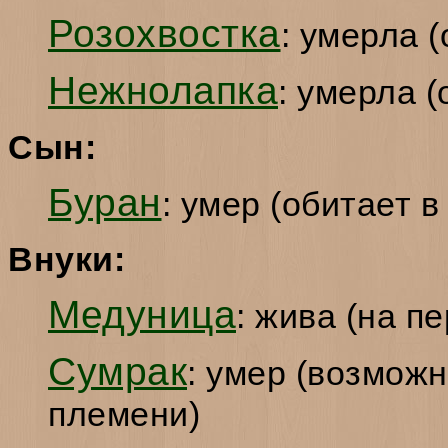
Розохвостка
: умерла 
Нежнолапка
: умерла 
Сын:
Буран
: умер (обитает 
Внуки:
Медуница
: жива (на п
Сумрак
: умер (возможн
племени)