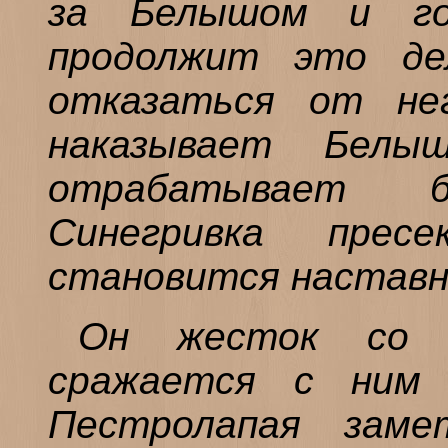
за Белышом и го
продолжит это де
отказаться от не
наказывает Бел
отрабатывает 
Синегривка прес
становится наставн
Он жесток со 
сражается с ним 
Пестролапая зам