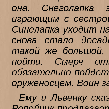
она. Снеголапка 
играющим с сестрой
Синелапка уходит на
снова стало досад
такой же большой, 
пойти. Смерч от
обязательно пойдет
оруженосцем. Воин з
Ему и Львенку ска
Репейник предлагает