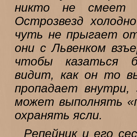
никто не смеет 
Острозвезд холодно
чуть не прыгает от
они с Львенком взъ
чтобы казаться б
видит, как он то в
пропадает внутри, 
может выполнять «п
охранять ясли.
Репейник и его се