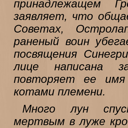
принадлежащем Гр
заявляет, что обща
Советах, Острол
раненый воин убега
посвящения Синегри
лице написана 
повторяет ее имя
котами племени.
Много лун спу
мертвым в луже кров