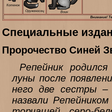
Котенок
Оруженосец
Воин
Внимание! Т
Специальные изда
Пророчество Синей З
Репейник родился
луны после появлени
него две сестры – 
назвали Репейником
торчащей серо-бе