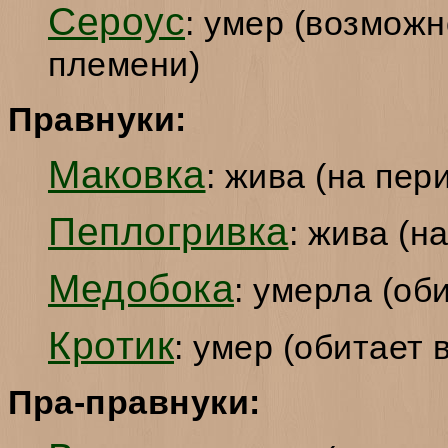
Сероус
: умер (возможн
племени)
Правнуки:
Маковка
: жива (на пер
Пеплогривка
: жива (н
Медобока
: умерла (об
Кротик
: умер (обитает
Пра-правнуки: