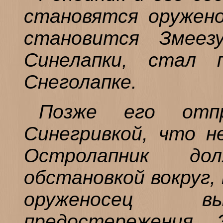
становятся оружено
становится Змеез
Синелапки, стал 
Снеголапке.
Позже его отп
Синегривкой, что н
Остролапник до
обстановкой вокруг,
оруженосец вы
предостережения. 