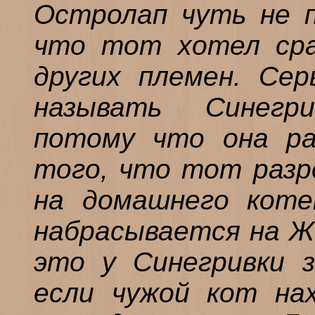
Остролап чуть не п
что тот хотел сра
других племен. Се
называть Синегр
потому что она раз
того, что тот разр
на домашнего коте
набрасывается на Ж
это у Синегривки з
если чужой кот нах