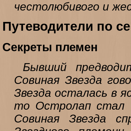
честолюбивого и же
Путеводители по с
Секреты племен
Бывший предводит
Совиная Звезда гов
Звезда осталась в я
то Остролап стал 
Совиная Звезда сп