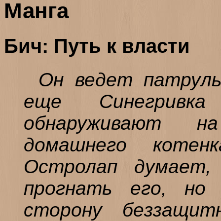
Манга
Бич: Путь к власти
Он ведет патруль
еще Синегривк
обнаруживают н
домашнего котен
Остролап думает,
прогнать его, но
сторону беззащит