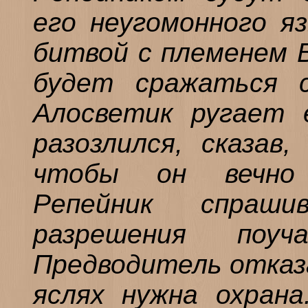
его неугомонного я
битвой с племенем В
будет сражаться 
Алосветик ругает 
разозлился, сказав
чтобы он вечно 
Репейник спраш
разрешения поу
Предводитель отказа
яслях нужна охрана