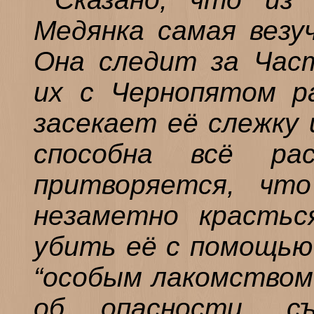
Медянка самая везуч
Она следит за Час
их с Чернопятом ра
засекает её слежку 
способна всё ра
притворяется, чт
незаметно крастьс
убить её с помощью 
“особым лакомством”
об опасности, 