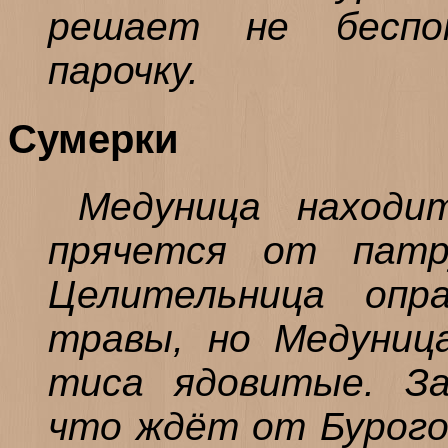
решает не беспо
парочку.
Сумерки
Медуница находи
прячется от патр
Целительница опр
травы, но Медуниц
тиса ядовитые. За
что ждёт от Бурого