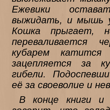
Ежевики остава
выжидать, и мышь у
Кошка прыгает, н
переваливается ч
кубарем катится 
зацепляется за к
гибели. Подоспевш
её за своеволие и н
В конце книги и