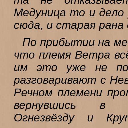
Медуница то и дело
сюда, и старая рана 
По прибытии на ме
что племя Ветра всё
им это уже не по
разговаривают с Нев
Речном племени проп
вернувшись в л
Огнезвёзду и Кру