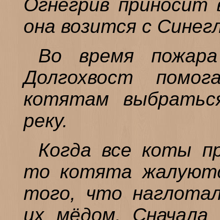
Огнегрив приносит 
она возится с Синегл
Во время пожара
Долгохвост помо
котятам выбраться
реку.
Когда все коты п
то котята жалуются
того, что наглотал
их мёдом. Сначала