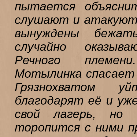
пытается объясни
слушают и атакуют.
вынуждены бежат
случайно оказыв
Речного племен
Мотылинка спасает и
Грязнохватом у
благодарят её и уж
свой лагерь, но 
торопится с ними п