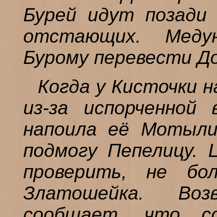
Бурей идут позади 
отстающих. Меду
Бурому перевести До
Когда у Кисточки 
из-за испорченной 
напоила её Мотыли
подмогу Пепелицу. 
проверить, не бо
Златошейка. Воз
сообщает, что с