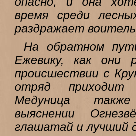
опасно, и она хо
время среди лесны
раздражает воитель
На обратном пут
Ежевику, как они 
происшествии с Крут
отряд приходит
Медуница также
выяснении Огнез
глашатай и лучший д