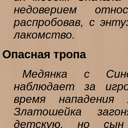
недоверием отн
распробовав, с энт
лакомство.
Опасная тропа
Медянка с Син
наблюдает за игр
время нападения 
Златошейка заг
детскую, но сын 