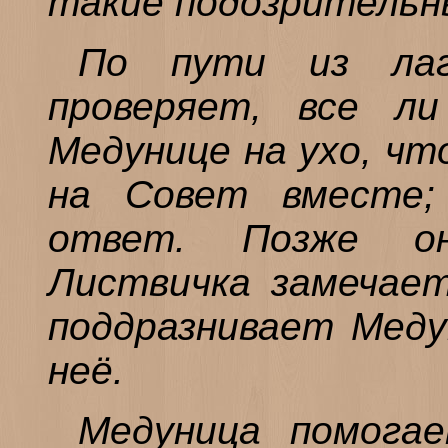
такие подозрительн
По пути из ла
проверяет, все л
Медунице на ухо, чт
на Совет вместе;
ответ. Позже о
Листвичка замечае
поддразнивает Медун
неё.
Медуница помогае