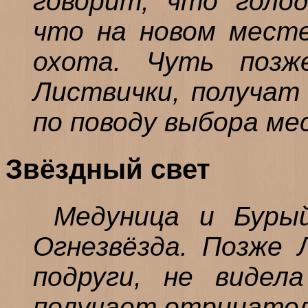
говорит, что голод
что на новом мест
охота. Чуть позж
Листвички, получат 
по поводу выбора ме
Звёздный свет
Медуница и Буры
Огнезвёзда. Позже 
подруги, не видел
получает отрицате