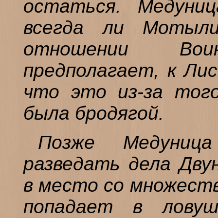
остаться. Медуниц
всегда ли Мотыли
отношении Вои
предполагает, к Ли
что это из-за тог
была бродягой.
Позже Медуниц
разведать дела Двун
в место со множеств
попадает в ловуш