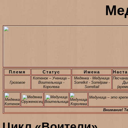
Ме
Племя
Статус
Имена
Наста
Котенок – Ученица –
Медянка - Медуница
Песчана
Грозовое
Воительница -
Sorrelkit - Sorrelpaw -
Ды
Королева
Sorreltail
(врем
Медуница – это крепк
Оруженосец
Воительница
Котенок
Королева
Внимание! Т
Цикл «Воители»