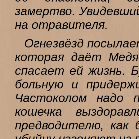
замертво. Увидевши
на отравителя.
Огнезвёзд посылае
которая даёт Медя
спасает ей жизнь. Б
больную и придерж
Частоколом надо п
кошечка выздорав
предводителю, как 
убийцу изгоняют из 