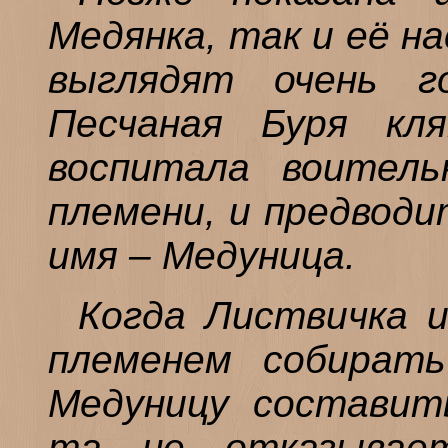
Медянка, так и её н
выглядят очень г
Песчаная Буря кля
воспитала воитель
племени, и предводи
имя – Медуница.
Когда Листвичка 
племенем собират
Медуницу составит
та не отказывает