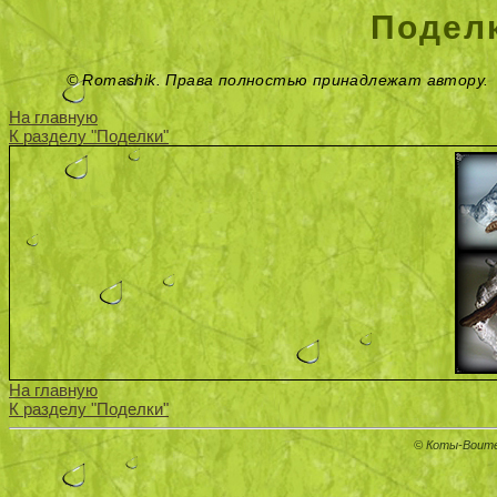
Подел
© Romashik. Права полностью принадлежат автору.
На главную
К разделу "Поделки"
На главную
К разделу "Поделки"
© Коты-Воите