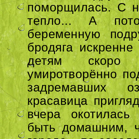
поморщилась. С н
тепло... А по
беременную подр
бродяга искренне
детям скоро
умиротворённо по
задремавших о
красавица пригляд
вчера окотилась
быть домашним, ч