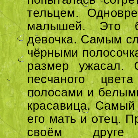
тельцем. Одновр
малышей. Это 
девочка. Самым сл
чёрными полосочка
размер ужасал.
песчаного цвет
полосами и белыми
красавица. Самый
его мать и отец. 
своём друге