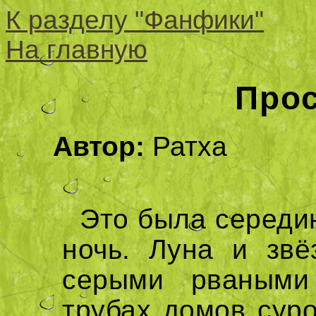
К разделу "Фанфики"
На главную
Прос
Автор:
Ратха
Это была середи
ночь. Луна и звё
серыми рваными
трубах домов сур