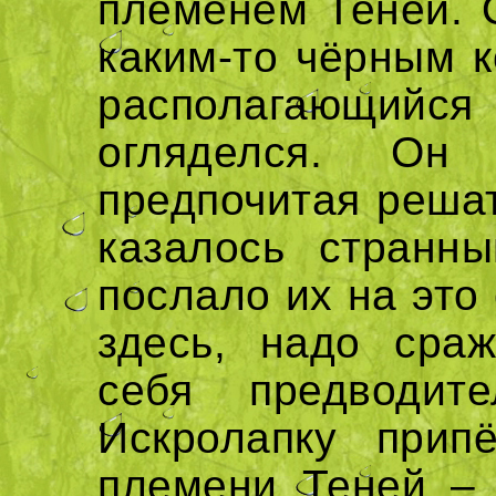
племенем Теней. 
каким-то чёрным к
располагающийся
огляделся. Он 
предпочитая решат
казалось странн
послало их на это
здесь, надо сраж
себя предводит
Искролапку прип
племени Теней – 