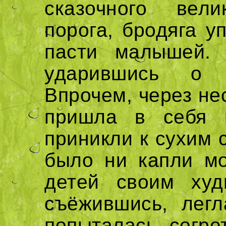
сказочного вел
порога, бродяга у
пасти малышей. 
ударившись о т
Впрочем, через не
пришла в себя 
приникли к сухим 
было ни капли мо
детей своим худ
съёжившись, лег
попыталась согре