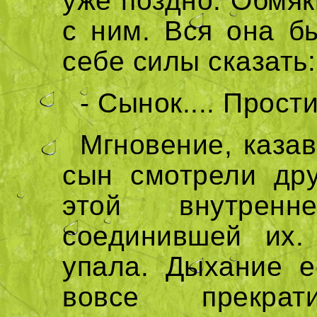
уже поздно. Обмя
с ним. Вся она б
себе силы сказать:
- Сынок.... Прости
Мгновение, каза
сын смотрели дру
этой внутренн
соединившей их.
упала. Дыхание е
вовсе прекра