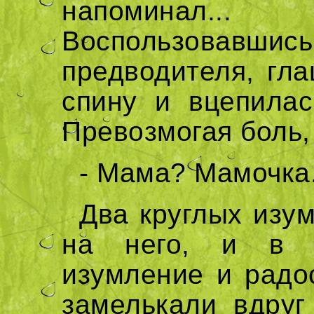
напоминал...
Воспользовав
предводителя, гла
спину и вцепилас
Превозмогая боль,
- Мама? Мамочка.
Два круглых изу
на него, и в н
изумление и радос
замелькали вдруг