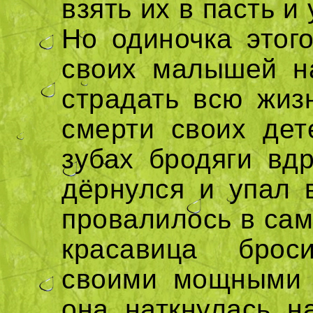
взять их в пасть и
Но одиночка этого
своих малышей н
страдать всю жиз
смерти своих дет
зубах бродяги вдр
дёрнулся и упал в
провалилось в самую
красавица брос
своими мощными 
она наткнулась н