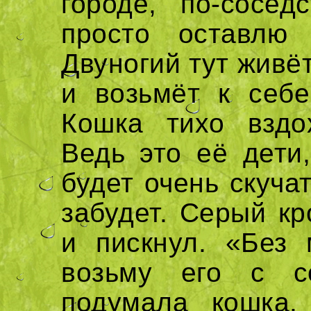
городе, по-сосе
просто оставлю
Двуногий тут живё
и возьмёт к себе
Кошка тихо вздох
Ведь это её дети,
будет очень скуча
забудет. Серый кр
и пискнул. «Без
возьму его с с
подумала кошка.