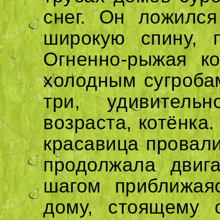
снег. Он ложилс
широкую спину, 
Огненно-рыжая к
холодным сугробам
три, удивитель
возраста, котёнка
красавица провали
продолжала двиг
шагом приближая
дому, стоящему 