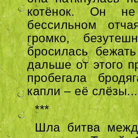
котёнок. Он н
бессильном отча
громко, безуте
бросилась бежать
дальше от этого п
пробегала бродяг
капли – её слёзы...
***
Шла битва межд