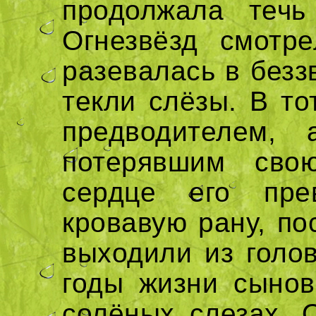
продолжала течь
Огнезвёзд смотр
разевалась в безз
текли слёзы. В то
предводителем, 
потерявшим сво
сердце его пре
кровавую рану, по
выходили из голов
годы жизни сынов
солёных слезах. 