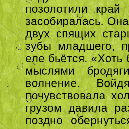
позолотили край 
засобиралась. Она
двух спящих ста
зубы младшего, п
еле бьётся. «Хоть 
мыслями бродяг
волнение. Вой
почувствовала хо
грузом давила ра
поздно обернутьс