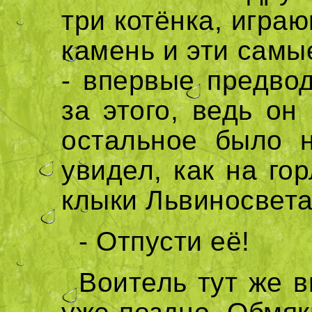
три котёнка, игра
камень и эти самы
- впервые предвод
за этого, ведь он
остальное было н
увидел, как на го
клыки Львиносвета 
- Отпусти её!
Воитель тут же 