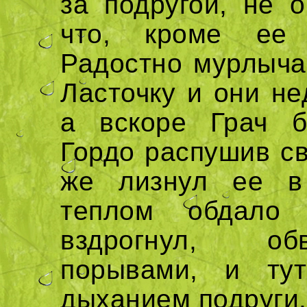
за подругой, не 
что, кроме ее 
Радостно мурлыча
Ласточку и они не
а вскоре Грач б
Гордо распушив св
же лизнул ее в
теплом обдало 
вздрогнул, об
порывами, и ту
дыханием подруги.