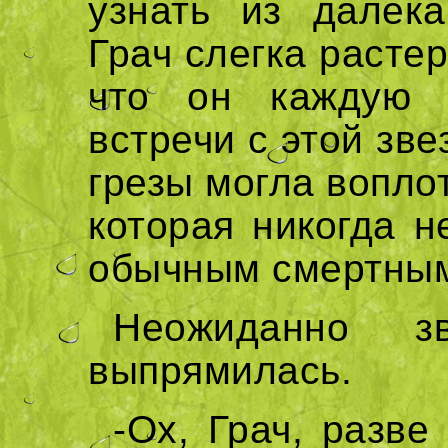
узнать из далек
Грач слегка растер
что он каждую 
встречи с этой зв
грезы могла вопло
которая никогда н
обычным смертным
Неожиданно з
выпрямилась.
-Ох, Грач, разве