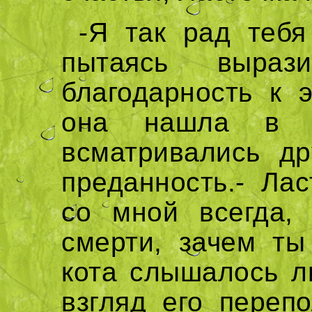
-Я так рад тебя
пытаясь выра
благодарность к 
она нашла в 
всматривались др
преданность.- Ла
со мной всегда,
смерти, зачем ты
кота слышалось л
взгляд его переп