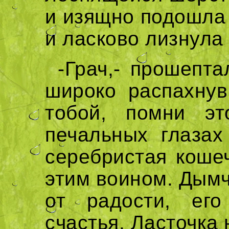
и изящно подошла 
и ласково лизнула 
-Грач,- прошепт
широко распахнув
тобой, помни э
печальных глазах
серебристая кошеч
этим воином. Дымч
от радости, его
счастья, Ласточка 