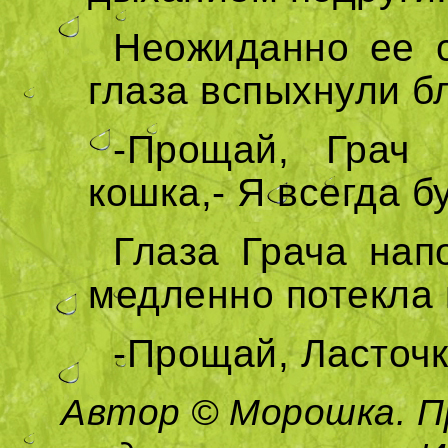
Неожиданно ее с
глаза вспыхнули б
-Прощай, Грач 
кошка,- Я всегда б
Глаза Грача нап
медленно потекла 
-Прощай, Ласточк
Автор © Морошка. П