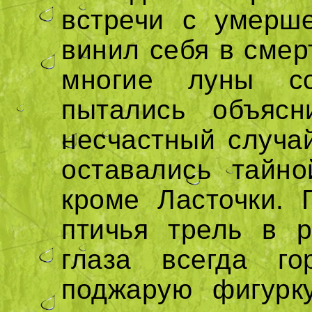
встречи с умерше
винил себя в смер
многие луны со
пытались объяс
несчастный случа
оставались тайно
кроме Ласточки. 
птичья трель в р
глаза всегда го
поджарую фигурк