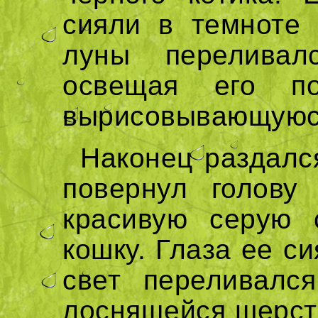
сияли в темноте 
луны переливал
освещая его по
вырисовывающуюся
Наконец раздалс
повернул голову
красивую серую 
кошку. Глаза ее с
свет переливалс
лоснящейся шерст