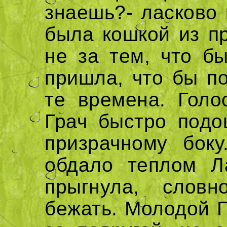
знаешь?- ласково 
была кошкой из пр
не за тем, что б
пришла, что бы по
те времена. Голо
Грач быстро подо
призрачному бок
обдало теплом Ла
прыгнула, слов
бежать. Молодой Г