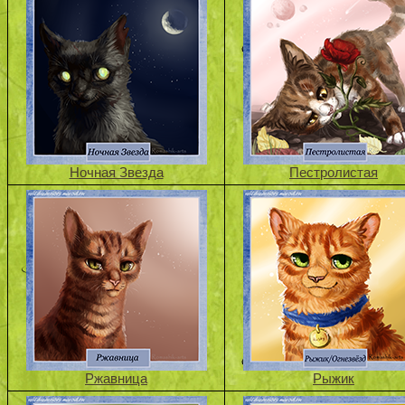
Ночная Звезда
Пестролистая
Ржавница
Рыжик