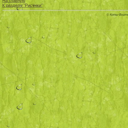
На главную
К разделу "Рисунки"
© Коты-Воите