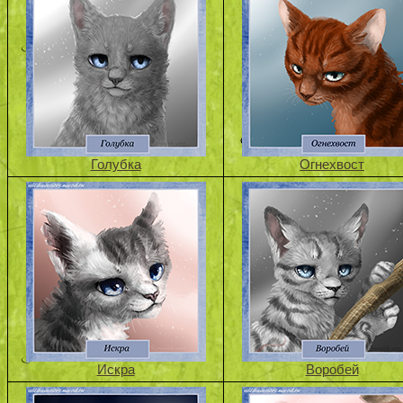
Голубка
Огнехвост
Искра
Воробей