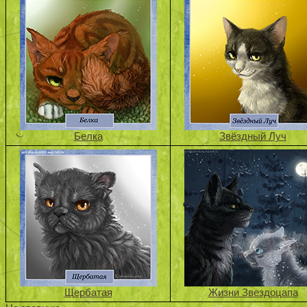
Белка
Звёздный Луч
Щербатая
Жизни Звездоцапа