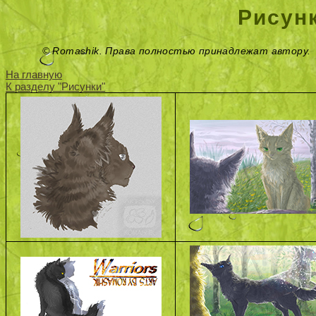
Рисун
© Romashik. Права полностью принадлежат автору.
На главную
К разделу "Рисунки"