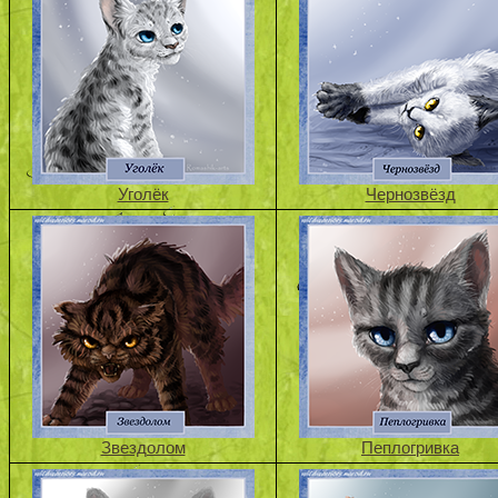
Уголёк
Чернозвёзд
Звездолом
Пеплогривка