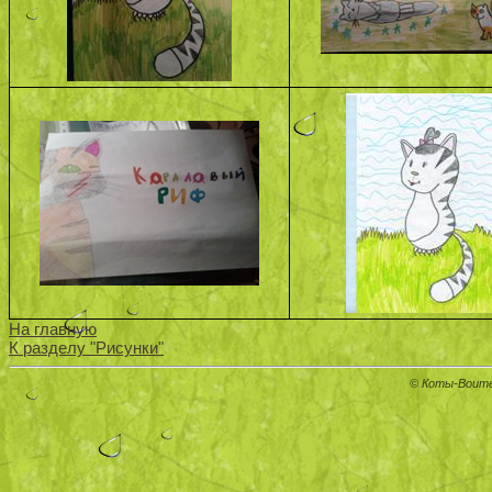
На главную
К разделу "Рисунки"
© Коты-Воите