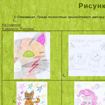
Рисун
© Отважная. Права полностью принадлежат автору
На главную
К разделу "Рисунки"