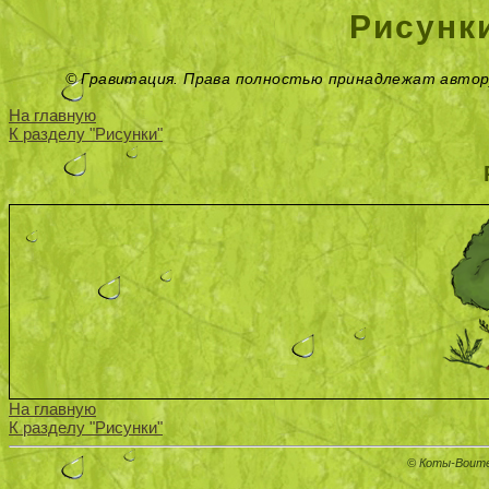
Рисунк
© Гравитация. Права полностью принадлежат автор
На главную
К разделу "Рисунки"
На главную
К разделу "Рисунки"
© Коты-Воите