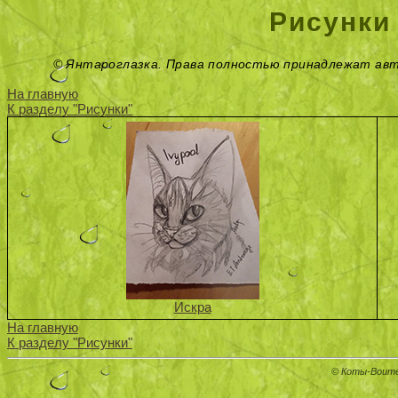
Рисунки
© Янтароглазка. Права полностью принадлежат авт
На главную
К разделу "Рисунки"
Искра
На главную
К разделу "Рисунки"
© Коты-Воите