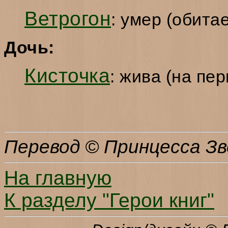
Ветрогон
: умер (обита
Дочь:
Кисточка
: жива (на пе
Перевод © Принцесса Зв
На главную
К разделу "Герои книг"