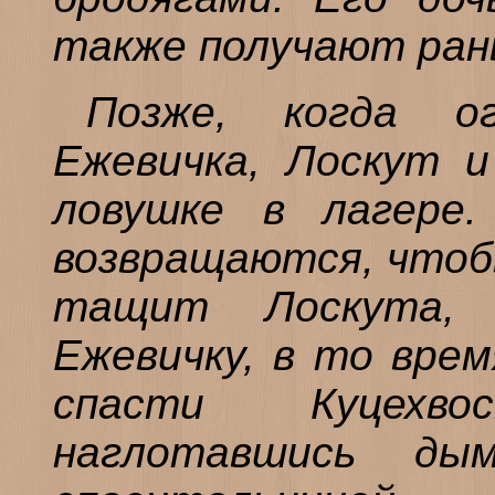
также получают ран
Позже, когда о
Ежевичка, Лоскут и
ловушке в лагере
возвращаются, чтоб
тащит Лоскута,
Ежевичку, в то вре
спасти Куцехв
наглотавшись ды