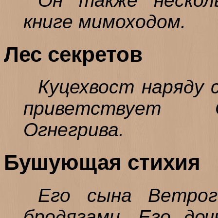
Он также нескол
книге мимоходом.
Лес секретов
Куцехвост наряду 
приветствует О
Огнегрива.
Бушующая стихия
Его сына Ветрог
бродягами. Его доч