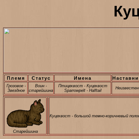
Ку
Племя
Статус
Имена
Наставни
Грозовое -
Воин -
Птицехвост - Куцехвост
Неизвестен
Звездное
старейшина
Sparrowpelt - Halftail
Куцехвост - большой темно-коричневый пол
Старейшина