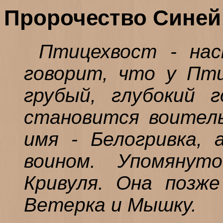
Пророчество Синей
Птицехвост - нас
говорит, что у Пти
грубый, глубокий г
становится воитель
имя - Белогривка,
воином. Упомянут
Кривуля. Она позж
Ветерка и Мышку.