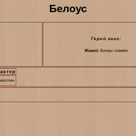
Белоус
Герой книг:
Живой:
Битвы племён
актер
звестен