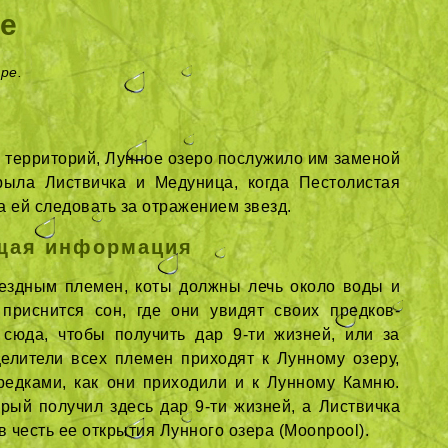
е
ре.
х территорий, Лунное озеро послужило им заменой
рыла Листвичка и Медуница, когда Пестолистая
а ей следовать за отражением звезд.
щая информация
вездным племен, коты должны лечь около воды и
 приснится сон, где они увидят своих предков-
 сюда, чтобы получить дар 9-ти жизней, или за
елители всех племен приходят к Лунному озеру,
редками, как они приходили и к Лунному Камню.
рый получил здесь дар 9-ти жизней, а Листвичка
в честь ее открытия Лунного озера (Moonpool).