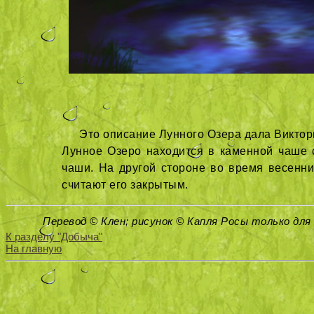
Это описание Лунного Озера дала Виктор
Лунное Озеро находится в каменной чаше с
чаши. На другой стороне во время весенних
считают его закрытым.
Перевод © Клен; рисунок © Капля Росы только для
К разделу "Добыча"
На главную