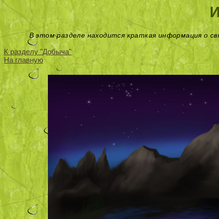
В этом разделе находится краткая информация о с
К разделу "Добыча"
На главную