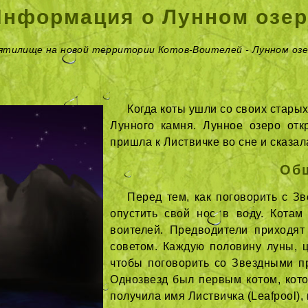
Информация о Лунном озер
вятилище на новой территории Котов-Воителей - Лунном озе
Когда коты ушли со своих стары
Лунного камня. Лунное озеро отк
пришла к Листвичке во сне и сказал
Об
Перед тем, как поговорить с З
опустить свой нос в воду. Котам
воителей. Предводители приходят
советом. Каждую половину луны, ц
чтобы поговорить со Звездными п
Однозвезд был первым котом, кото
получила имя Листвичка (Leafpool), 